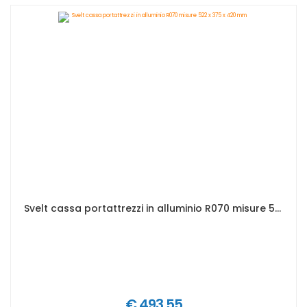
Svelt cassa portattrezzi in alluminio R070 misure 522 x 375 x 420 mm
€ 493,55