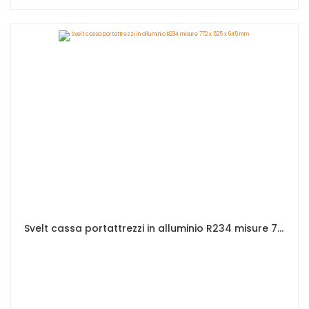
Svelt cassa portattrezzi in alluminio R234 misure 772 x 525 x 645 mm