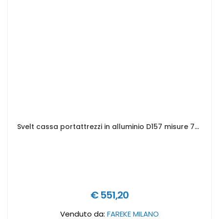
Svelt cassa portattrezzi in alluminio D157 misure 782 x 585 x 412 mm
€ 551,20
Venduto da:
FAREKE MILANO