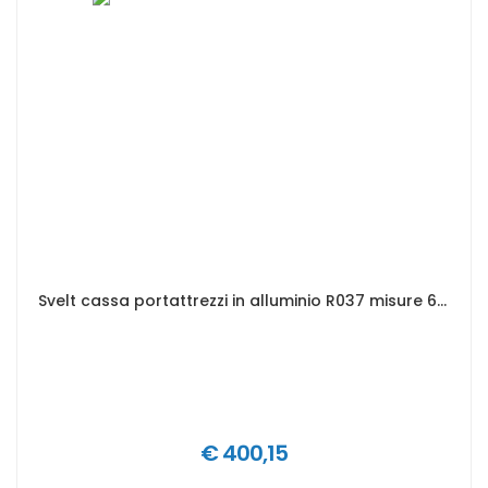
Svelt cassa portattrezzi in alluminio R037 misure 622 x 275 x 270 mm
€ 400,15