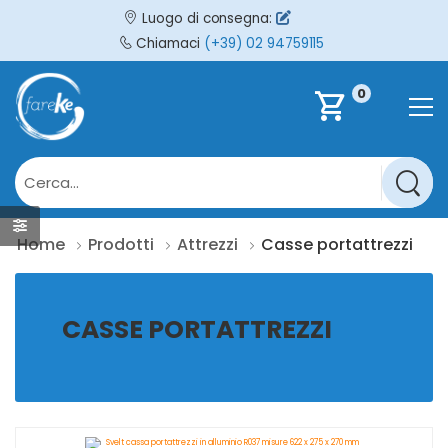
Luogo di consegna:
Chiamaci
(+39) 02 94759115
0
shopping_cart
Home
Prodotti
Attrezzi
Casse portattrezzi
CASSE PORTATTREZZI