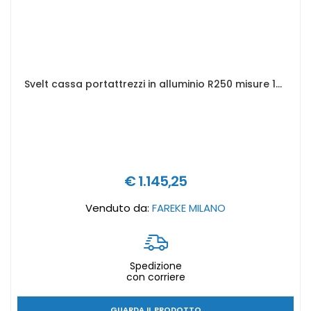
Svelt cassa portattrezzi in alluminio R250 misure 1022 x 525 x 520 mm
€ 1.145,25
Venduto da:
FAREKE MILANO
Spedizione
con corriere
GUARDA IL PRODOTTO