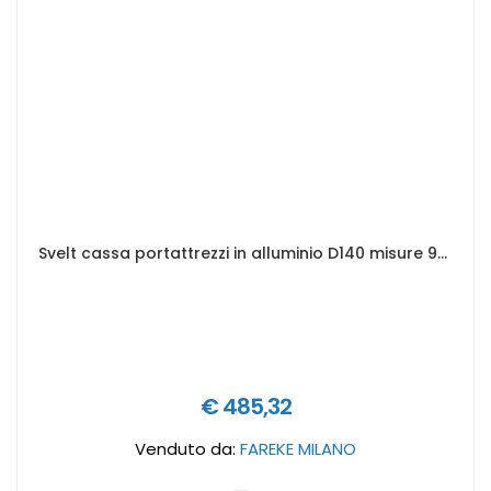
Svelt cassa portattrezzi in alluminio D140 misure 902 x 495 x 379 mm
€ 485,32
Venduto da:
FAREKE MILANO