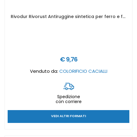
Rivodur Rivorust Antiruggine sintetica per ferro e fondo per legno - Colore: Grigio, Formato in litri: 0,5 lt
€ 9,76
Venduto da:
COLORIFICIO CACIALLI
Spedizione
con corriere
VEDI ALTRI FORMATI