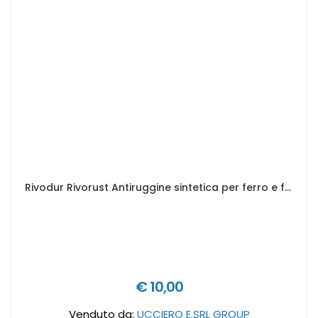
Rivodur Rivorust Antiruggine sintetica per ferro e fondo per legno - Colore: Grigio, Formato in litri: 0,5 lt
€ 10,00
Venduto da:
UCCIERO E.SRL GROUP