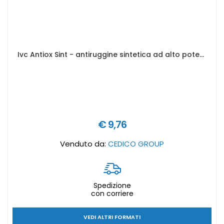
Ivc Antiox Sint - antiruggine sintetica ad alto potere anticorrosivo - Formato in litri: 0,5 lt, Colore antiruggine: Grigio
€ 9,76
Venduto da:
CEDICO GROUP
Spedizione
con corriere
VEDI ALTRI FORMATI