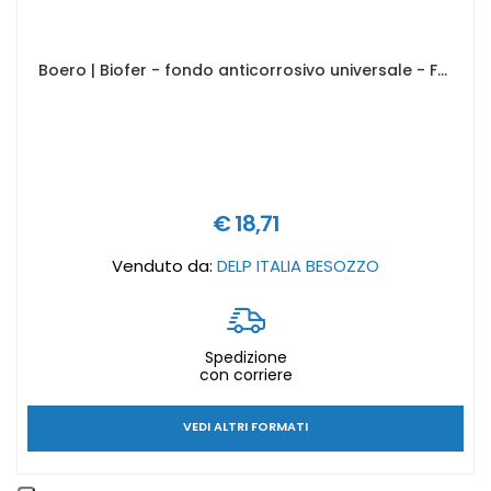
Boero | Biofer - fondo anticorrosivo universale - Formato in litri: 0,5 lt, Colore antiruggine: Grigio
€ 18,71
Venduto da:
DELP ITALIA BESOZZO
Spedizione
con corriere
VEDI ALTRI FORMATI