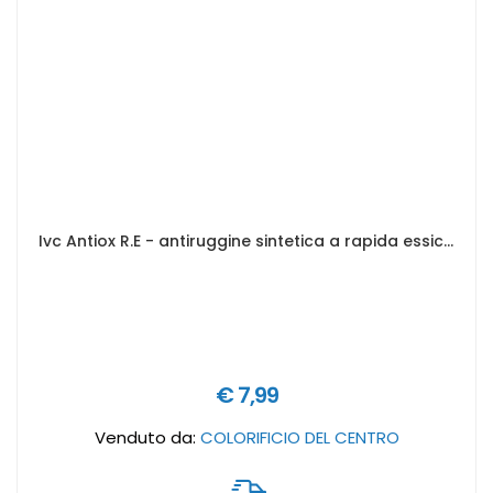
Ivc Antiox R.E - antiruggine sintetica a rapida essiccazione ad alto potere anticorrosivo - Formato in litri: 0,5 lt, Colore antiruggine: Grigio
€ 7,99
Venduto da:
COLORIFICIO DEL CENTRO