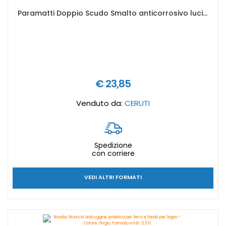
Paramatti Doppio Scudo Smalto anticorrosivo lucido ad applicazione diretta - colore paramatti: bianco 01, Formato in litri: 0,75 lt
€ 23,85
Venduto da:
CERUTI
Spedizione
con corriere
VEDI ALTRI FORMATI