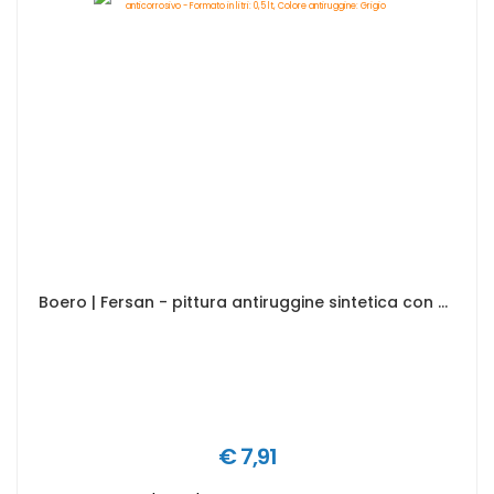
Boero | Fersan - pittura antiruggine sintetica con elevato potere anticorrosivo - Formato in litri: 0,5 lt, Colore antiruggine: Grigio
€ 7,91