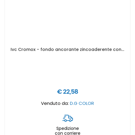
Ivc Cromox - fondo ancorante zincoaderente con proprietà antiruggine (Giallo) - Formato in litri: 0,75 lt
€ 22,58
Venduto da:
D.G COLOR
Spedizione
con corriere