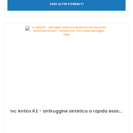
VEDI ALTRI FORMATI
Ivc Antiox R.E - antiruggine sintetica a rapida essiccazione ad alto potere anticorrosivo - Formato in litri: 0,5 lt, Colore antiruggine: Grigio