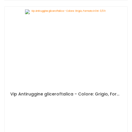
Vip Antiruggine gliceroftalica - Colore: Grigio, Formato in litri: 0,5 lt