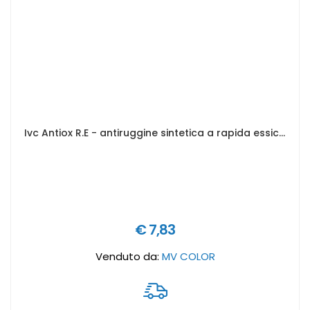
Ivc Antiox R.E - antiruggine sintetica a rapida essiccazione ad alto potere anticorrosivo - Formato in litri: 0,5 lt, Colore antiruggine: Grigio
€ 7,83
Venduto da:
MV COLOR