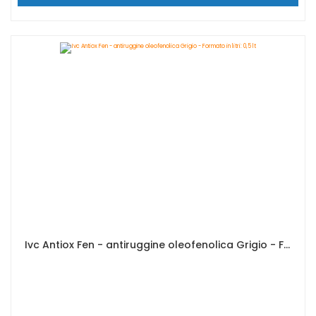
Ivc Antiox Fen - antiruggine oleofenolica Grigio - Formato in litri: 0,5 lt