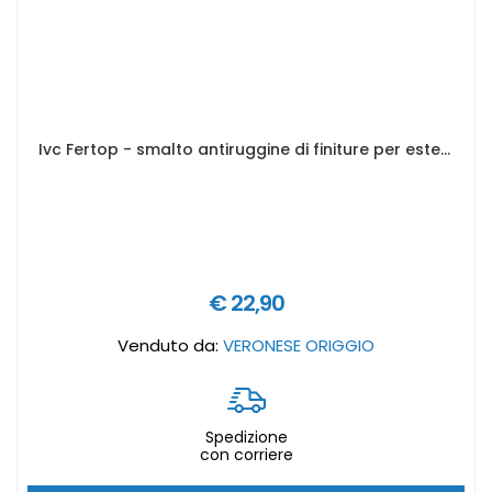
Ivc Fertop - smalto antiruggine di finiture per esterno ed interno - Formato in litri: 0,75 lt
€ 22,90
Venduto da:
VERONESE ORIGGIO
Spedizione
con corriere