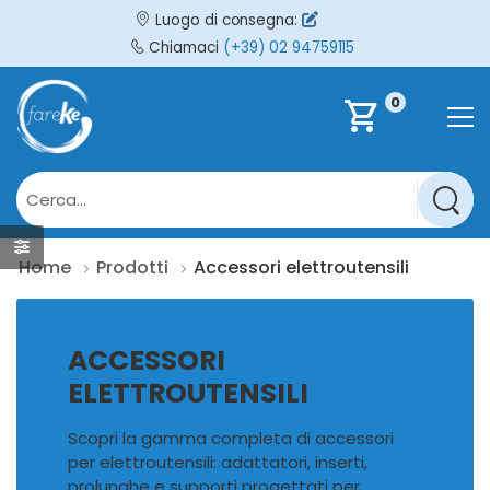
Luogo di consegna:
Chiamaci
(+39) 02 94759115
0
shopping_cart
Home
Prodotti
Accessori elettroutensili
ACCESSORI
ELETTROUTENSILI
Scopri la gamma completa di accessori
per elettroutensili: adattatori, inserti,
prolunghe e supporti progettati per