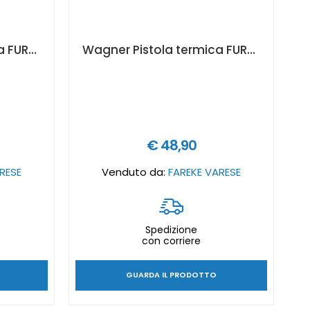
Wagner Pistola termica FURNO 750 - 2359358
Wagner Pistola termica FURNO 500 - 2359352
€ 48,90
RESE
Venduto da:
FAREKE VARESE
Spedizione
con corriere
GUARDA IL PRODOTTO