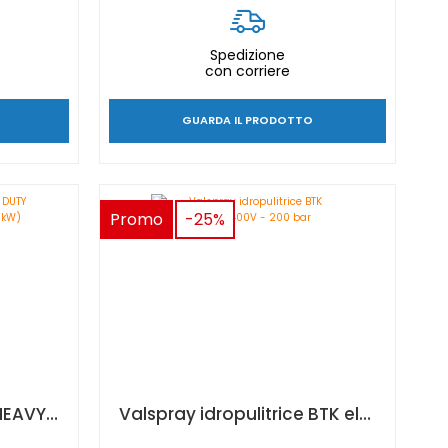
Spedizione
con corriere
GUARDA IL PRODOTTO
Promo
-25%
Valspray idropulitrice HEAVY DUTY BXs elettrica 400V - 30 Cv (22 kW)
Valspray idropulitrice BTK elettrica 400V - 200 bar