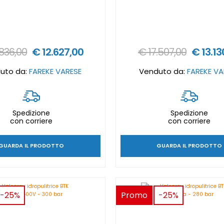
.836,00
€ 12.627,00
€ 17.507,00
€ 13.13
uto da:
FAREKE VARESE
Venduto da:
FAREKE VA
Spedizione
Spedizione
con corriere
con corriere
GUARDA IL PRODOTTO
GUARDA IL PRODOTTO
-25%
Promo
-25%