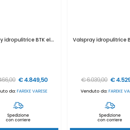
Valspray idropulitrice BTK elettrica 400V - 300 bar
466,00
€ 4.849,50
€ 6.039,00
€ 4.52
uto da:
FAREKE VARESE
Venduto da:
FAREKE VA
Spedizione
Spedizione
con corriere
con corriere