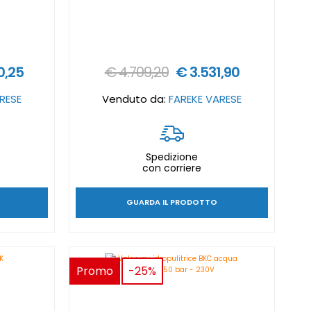
0,25
€ 4.709,20
€ 3.531,90
RESE
Venduto da:
FAREKE VARESE
Spedizione
con corriere
GUARDA IL PRODOTTO
Promo
-25%