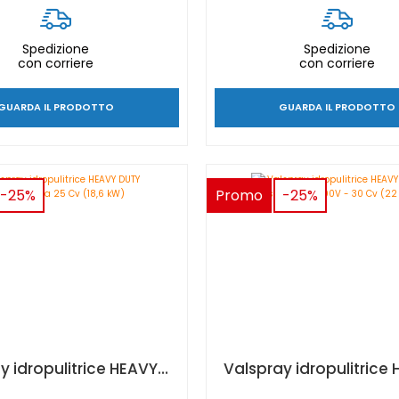
Spedizione
Spedizione
con corriere
con corriere
GUARDA IL PRODOTTO
GUARDA IL PRODOTTO
-25%
Promo
-25%
Valspray idropulitrice HEAVY DUTY BXs a benzina 25 Cv (18,6 kW)