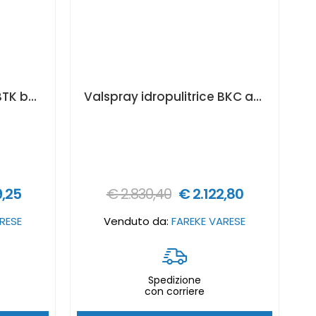
Valspray idropulitrice BTK benzina - 280 bar
Valspray idropulitrice BKC acqua fredda - 150 bar - 230V
9,25
€ 2.830,40
€ 2.122,80
RESE
Venduto da:
FAREKE VARESE
Spedizione
con corriere