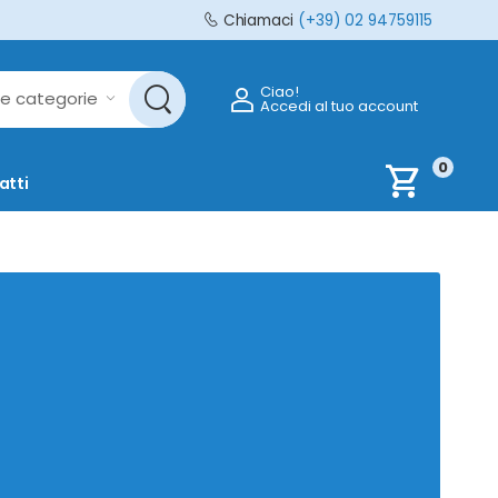
Chiamaci
(+39) 02 94759115
Ciao!
Accedi al tuo account
0
shopping_cart
atti