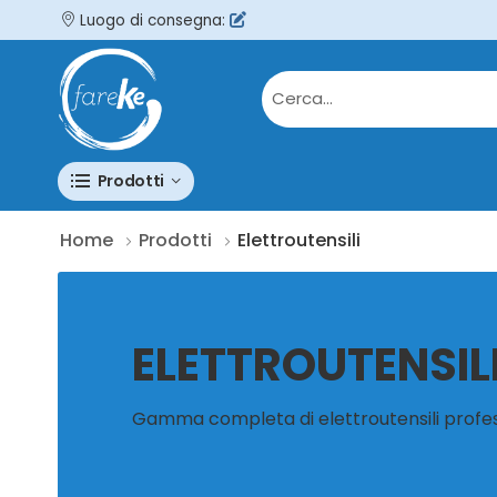
Luogo di consegna:
Prodotti
Home
Prodotti
Elettroutensili
ELETTROUTENSIL
Gamma completa di elettroutensili professi