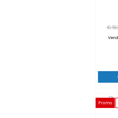
€ 16
Vend
Promo