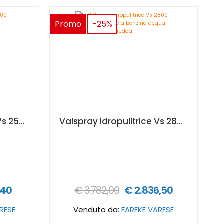
Promo
-25%
Valspray idropulitrice Vs 2500 - 230V
Valspray idropulitrice Vs 2800 alimentazione a benzina acqua fredda
,40
€ 3.782,00
€ 2.836,50
RESE
Venduto da:
FAREKE VARESE