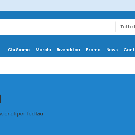
Chi Siamo
Marchi
Rivenditori
Promo
News
Cont
I
onali per l'edilzia