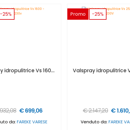
-25%
Promo
-25%
Valspray idropulitrice Vs 1600 - 230v
932,08
€ 699,06
€ 2.147,20
€ 1.610
uto da:
FAREKE VARESE
Venduto da:
FAREKE VA