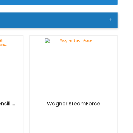
Dewalt Batteria per utensili elettrici Li-Ion da 18V, 5Ah - DCB184-XJ
Wagner SteamForce