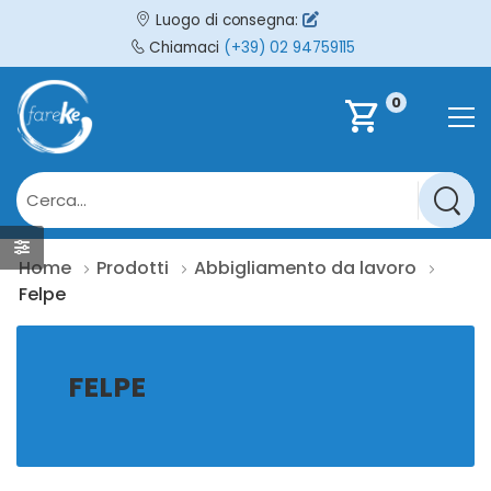
Luogo di consegna:
Chiamaci
(+39) 02 94759115
0
shopping_cart
Home
Prodotti
Abbigliamento da lavoro
Felpe
FELPE