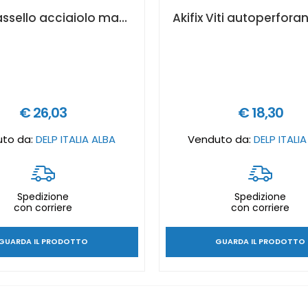
Akifix Tassello acciaiolo maxi vite ø 9 x 80 mm -100 pz - NF73002L
€ 26,03
€ 18,30
to da:
DELP ITALIA ALBA
Venduto da:
DELP ITALI
Spedizione
Spedizione
con corriere
con corriere
GUARDA IL PRODOTTO
GUARDA IL PRODOTTO