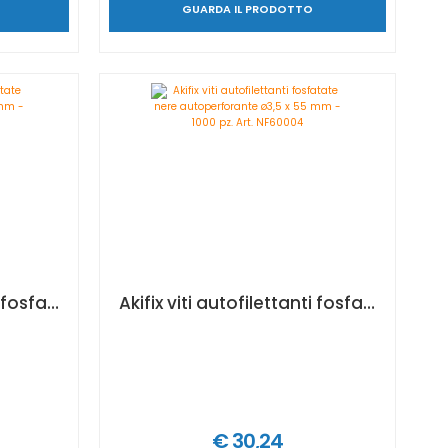
GUARDA IL PRODOTTO
Akifix viti autofilettanti fosfatate nere autoperforante ø3,5 x 45 mm - 1000 pz. Art. NF60003
Akifix viti autofilettanti fosfatate nere autoperforante ø3,5 x 55 mm - 1000 pz. Art. NF60004
€ 30,24