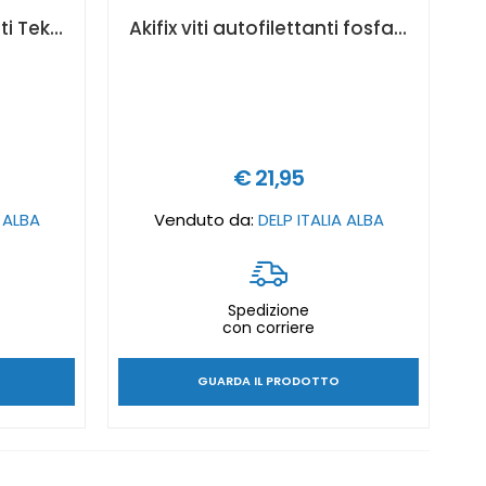
Akifix Viti autoperforanti Teks zincata bianca ø 4,2 x 13 mm - 1000pz - Art. NF64001
Akifix viti autofilettanti fosfatasi nere a nastro doppio filetto doppia punta ø 3,5 x 25 mm - Art. NF59001
€ 21,95
A ALBA
Venduto da:
DELP ITALIA ALBA
Spedizione
con corriere
GUARDA IL PRODOTTO