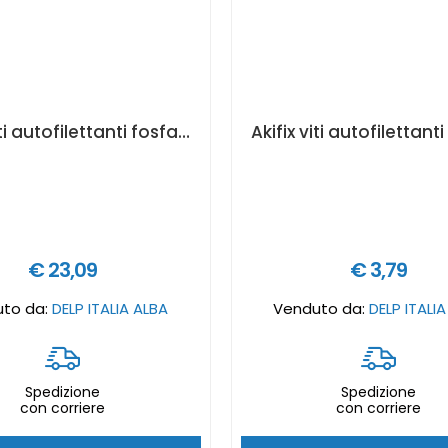
Akifix viti autofilettanti fosfatate nere ø 4,27 x 70 mm - 500 pz. Art. NF57006
€ 23,09
€ 3,79
to da:
DELP ITALIA ALBA
Venduto da:
DELP ITALI
Spedizione
Spedizione
con corriere
con corriere