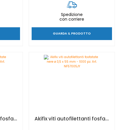
Spedizione
con corriere
GUARDA IL PRODOTTO
Akifix viti autofilettanti fosfatate nere ø 3,5 x 45 mm - 1000 pz. Art. NF57004JY
Akifix viti autofilettanti fosfatate nere ø 3,5 x 55 mm - 1000 pz. Art. NF57005JY