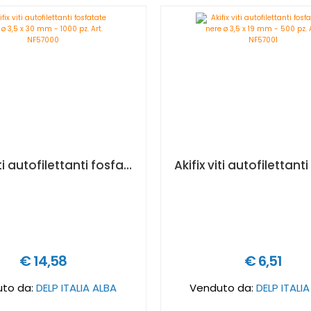
Akifix viti autofilettanti fosfatate nere ø 3,5 x 30 mm - 1000 pz. Art. NF57000
€ 14,58
€ 6,51
to da:
DELP ITALIA ALBA
Venduto da:
DELP ITALI