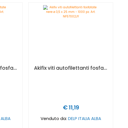
Akifix viti autofilettanti fosfatate nere ø 3,5 x 19 mm - 500 pz. Art. NF57001
Akifix viti autofilettanti fosfatate nere ø 3,5 x 25 mm - 1000 pz. Art. NF57002JY
€ 11,19
A ALBA
Venduto da:
DELP ITALIA ALBA