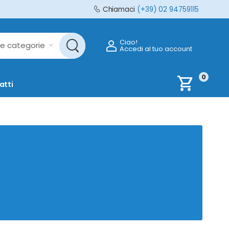
Chiamaci
(+39) 02 94759115
Ciao!
Accedi al tuo account
0
shopping_cart
atti