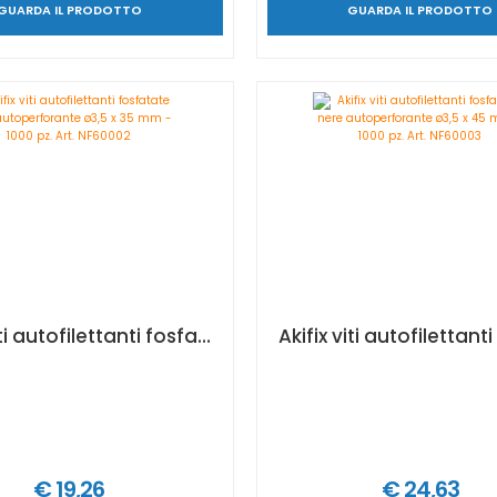
GUARDA IL PRODOTTO
GUARDA IL PRODOTTO
Akifix viti autofilettanti fosfatate nere autoperforante ø3,5 x 35 mm - 1000 pz. Art. NF60002
€ 19,26
€ 24,63