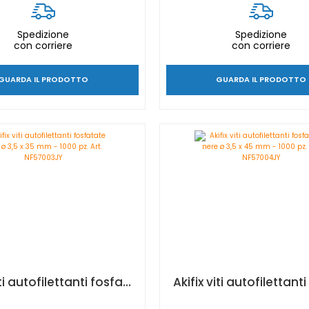
Spedizione
Spedizione
con corriere
con corriere
GUARDA IL PRODOTTO
GUARDA IL PRODOTTO
Akifix viti autofilettanti fosfatate nere ø 3,5 x 35 mm - 1000 pz. Art. NF57003JY