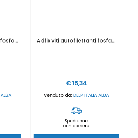
Akifix viti autofilettanti fosfatate nere ø3,5 x 25 mm - 500 pz. Art. NF57016
Akifix viti autofilettanti fosfatate nere autoperforante ø3,5 x 25 mm - 1000 pz. Art. NF60001
€ 15,34
A ALBA
Venduto da:
DELP ITALIA ALBA
Spedizione
con corriere