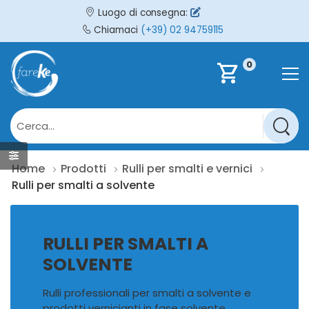
Luogo di consegna:
Chiamaci
(+39) 02 94759115
0
shopping_cart
Home
Prodotti
Rulli per smalti e vernici
Rulli per smalti a solvente
RULLI PER SMALTI A
SOLVENTE
Rulli professionali per smalti a solvente e
prodotti vernicianti in fase solvente.