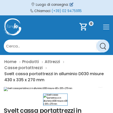
Luogo di consegna:
Chiamaci
(+39) 02 94759115
0
shopping_cart
Home
Prodotti
Attrezzi
Casse portattrezzi
Svelt cassa portattrezzi in alluminio D030 misure
430 x 335 x 270 mm
Svelt cassa portattrezzi in