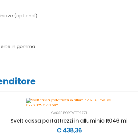
chiave (optional)
operte in gomma
venditore
CASSE PORTATTREZZI
isure 1022 x 525 x 520 mm
Svelt cassa portattrezzi in alluminio R046 misur
€ 438,36