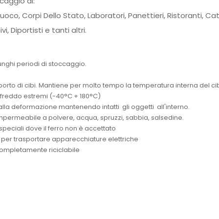
caggio di:
l Fuoco, Corpi Dello Stato, Laboratori, Panettieri, Ristoranti, Cate
i, Diportisti e tanti altri.
unghi periodi di stoccaggio.
porto di cibi. Mantiene per molto tempo la temperatura interna del ci
al freddo estremi (-40°C + 180°C)
dalla deformazione mantenendo intatti gli oggetti all'interno.
 Impermeabile a polvere, acqua, spruzzi, sabbia, salsedine.
speciali dove il ferro non è accettato
 per trasportare apparecchiature elettriche
 completamente riciclabile