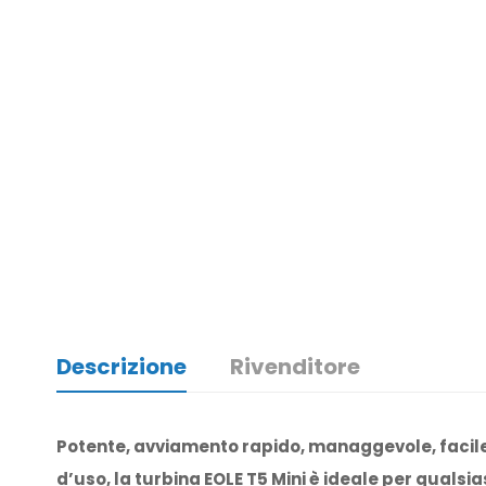
Descrizione
Rivenditore
Potente, avviamento rapido, managgevole, facil
d’uso, la turbina EOLE T5 Mini è ideale per qualsia