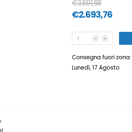
€3.591,68
€2.693,76
Consegna fuori zona: 
Lunedì, 17 Agosto
e
si