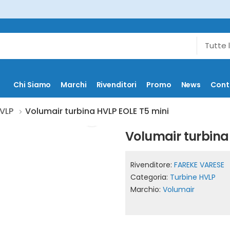
Chi Siamo
Marchi
Rivenditori
Promo
News
Cont
HVLP
Volumair turbina HVLP EOLE T5 mini
Volumair turbina
Rivenditore:
FAREKE VARESE
Categoria:
Turbine HVLP
Marchio:
Volumair