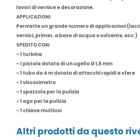
lavori di vernice e decorazione.
APPLICAZIONI
Permette un grande numero di applicazioni (lacc
vernici, primer, a base di acqua o solvente, ecc.)
SPEDITO CON:
- 1 turbina
- 1 pistola dotata di un ugello Ø 1,5 mm
- 1 tubo da 4 m dotata di attacchi rapidi a sfere
- 1 viscosimetro
- 1 spazzola per la pulizia
- 1 ago per la pulizia
- 1 chiave multiusi
Altri prodotti da questo ri