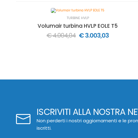
TURBINE HVLP
Volumair turbina HVLP EOLE T5
€ 4.004,04
€ 3.003,03
ISCRIVITI ALLA NOSTRA N
Non perderti i nostri aggiornamenti e le prom
iscritti.