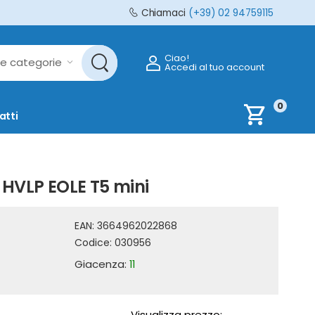
Chiamaci
(+39) 02 94759115
Ciao!
Accedi al tuo account
0
shopping_cart
atti
 HVLP EOLE T5 mini
EAN:
3664962022868
Codice:
030956
Giacenza:
11
Visualizza prezzo: