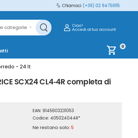
Chiamaci
(+39) 02 94759115
Ciao!
Accedi al tuo account
0
shopping_cart
atti
redo - 24 lt
RICE SCX24 CL4‐4R completa di
EAN:
9145603231053
Codice:
405024044R*
Ne restano solo:
5