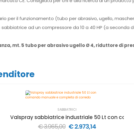
cata CE. Consigliata per chi è alla ricerca di un prodotto 
ario per il funzionamento (tubo per abrasivo, ugello, mascher
 la sabbiatrice ad un compressore da 10 a 40 HP (a seconda del
anza, mt. 5 tubo per abrasivo ugello Ø 4, riduttore di p
venditore
SABBIATRICI
Valspray sabbiatrice industriale 50 Lt con co
€ 3.965,00
€ 2.973,14