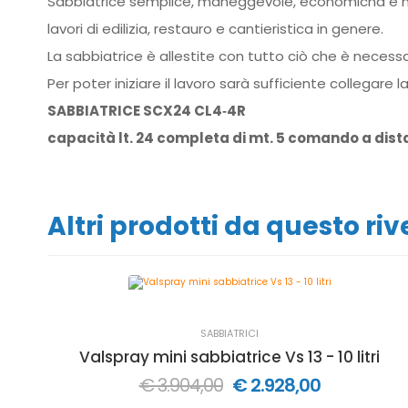
Sabbiatrice semplice, maneggevole, economicha e mar
lavori di edilizia, restauro e cantieristica in genere.
La sabbiatrice è allestite con tutto ciò che è necess
Per poter iniziare il lavoro sarà sufficiente collegare
SABBIATRICE SCX24 CL4‐4R
capacità lt. 24 completa di mt. 5 comando a dist
Altri prodotti da questo ri
SABBIATRICI
Valspray mini sabbiatrice Vs 13 - 10 litri
€ 3.904,00
€ 2.928,00