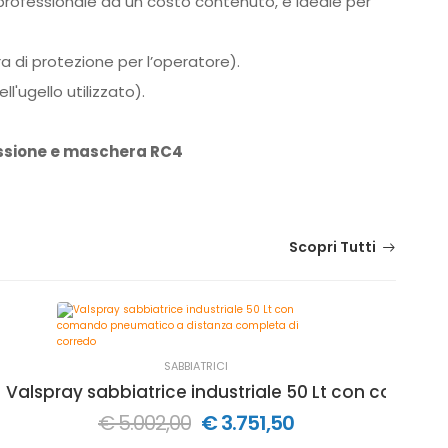
professionale ad un costo contenuto, è ideale per
a di protezione per l’operatore).
l'ugello utilizzato).
ressione e maschera RC4
Scopri Tutti
SABBIATRICI
mando manuale e completa di corredo
Valspray sabbiatrice industriale 50 Lt con coman
Pr
€ 5.002,00
€ 3.751,50