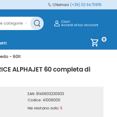
Chiamaci
(+39) 02 94759115
Ciao!
Accedi al tuo account
0
shopping_cart
atti
edo - 60lt
RICE ALPHAJET 60 completa di
EAN:
9145603230933
Codice:
41006000
Ne restano solo:
5