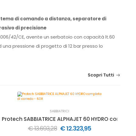
 sistema di comando a distanza, separatore di
rasivo di precisione
2006/42/CE, avente un serbatoio con capacità lt.60
 una pressione di progetto di 12 bar presso lo
Scopri Tutti
SABBIATRICI
rredo - 8 lt
Protech SABBIATRICE ALPHAJET 60 HYDRO completa d
Va
€ 13.693,28
€ 12.323,95