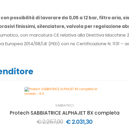
con possibilità di lavorare da 0,05 a 12 bar, filtro aria,
brasivi finissimi, silenziatore, valvola per regolazione ab
umatico, con marcatura CE relativa alla Direttiva Macchine 
 Europea 2014/68/UE (PED) con ns Certificazione N. 1131 – ad
venditore
SABBIATRICI
Protech SABBIATRICE ALPHAJET 8X completa di co
€ 2.257,00
€ 2.031,30