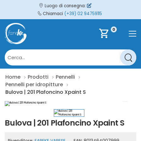
Luogo di consegna:
Chiamaci
(+39) 02 94759115
0
shopping_cart
Home
Prodotti
Pennelli
Pennelli per idropitture
Bulova | 201 Plafoncino Xpaint S
Bulova | 201 Plafoncino Xpaint S
Rivenditore:
FAREKE VARESE
EAN:
8013464007999