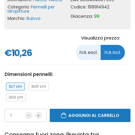
Categoria:
Pennelli per
Codice:
199914942
idropitture
Giacenza:
99
Marchio:
Bulova
Visualizza prezzo:
€10,26
Dimensioni pennelli:
3x7 cm
3x10 cm
3x12 cm
AGGIUNGI AL CARRELLO
Consegna fuori zona: Prevista tra