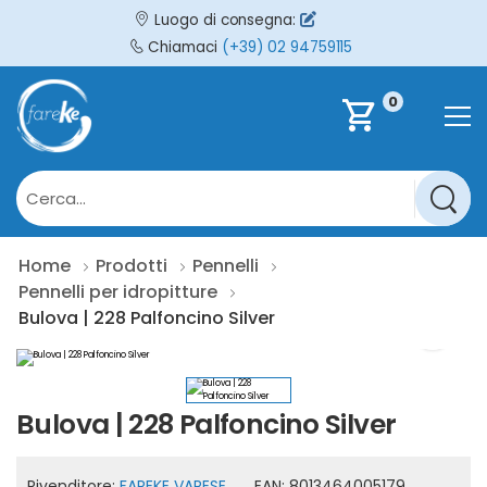
Luogo di consegna:
Chiamaci
(+39) 02 94759115
0
shopping_cart
Home
Prodotti
Pennelli
Pennelli per idropitture
Bulova | 228 Palfoncino Silver
Bulova | 228 Palfoncino Silver
Rivenditore:
FAREKE VARESE
EAN:
8013464005179