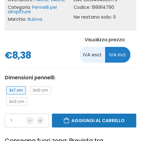
Categoria:
Pennelli per
Codice:
199914790
idropitture
Ne restano solo:
9
Marchio:
Bulova
Visualizza prezzo:
€8,38
Dimensioni pennelli:
3x7 cm
3x10 cm
3x12 cm
AGGIUNGI AL CARRELLO
Consegna fuori zona: Prevista tra