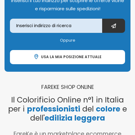
Inserisci il tuo indirizzo per scoprire le offerte vicine
e risparmiare sulle spedizioni!
Oppure
USA LA MIA POSIZIONE ATTUALE
FAREKE SHOP ONLINE
Il Colorificio Online n°1 in Italia
per i
professionisti
del
colore
e
dell'
edilizia leggera
FareKe è un marketplace ecommerce