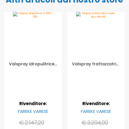
Valspray idropulitrice Vs 2500 - 230V
Valspray frattazzatrice super plus VSM 400
Rivenditore:
Rivenditore:
FAREKE VARESE
FAREKE VARESE
€ 2.147,20
€ 3.294,00