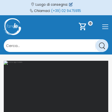
Luogo di consegna:
Chiamaci
(+39) 02 94759115
0
shopping_cart