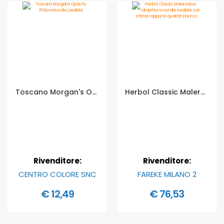
Toscano Morgan's Opacity Pittura Murale Lavabile - Formato in litri: 1 lt
Herbol Classic Malerweiss idropittura murale lavabile con ottimo rapporto qualità-prezzo - Formato in litri: 12,5 lt
Rivenditore:
Rivenditore:
CENTRO COLORE SNC
FAREKE MILANO 2
€ 12,49
€ 76,53