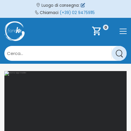
Luogo di consegna:
Chiamaci
(+39) 02 94759115
0
shopping_cart