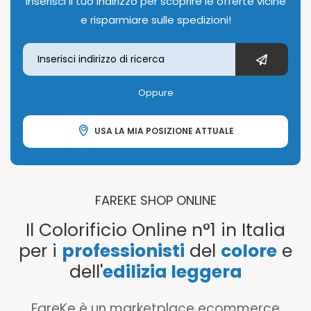
Inserisci il tuo indirizzo per scoprire le offerte vicine
e risparmiare sulle spedizioni!
Oppure
USA LA MIA POSIZIONE ATTUALE
FAREKE SHOP ONLINE
Il Colorificio Online n°1 in Italia
per i
professionisti
del
colore
e
dell'
edilizia leggera
FareKe è un marketplace ecommerce