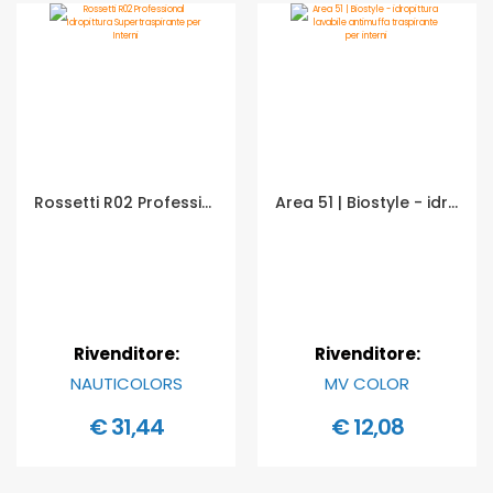
Rossetti R02 Professional Idropittura Supertraspirante per Interni - Formato in litri: 2,5 lt
Area 51 | Biostyle - idropittura lavabile antimuffa traspirante per interni - Formato in litri: 2,5 lt
Rivenditore:
Rivenditore:
NAUTICOLORS
MV COLOR
€ 31,44
€ 12,08