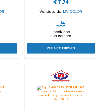
€ 11,74
OR
Venduto da:
MV COLOR
Spedizione
con corriere
VEDI ALTRI FORMATI