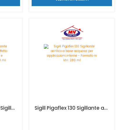
Sigill Pigaflex intonaco Sigillante acrilico monocomponente ad effetto granulare, ideale per stucco e intonaco. - Formato in litri: 300 ml
Sigill Pigaflex 130 Sigillante acrilico a base acquosa per applicazioni interne - Formato in litri: 280 ml