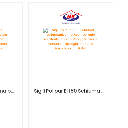
Sigill Polipur 888 Schiuma poliuretanica monocomponente per isolamento e assemblaggio per applicazione manuale o con pistola. - tipologia: per pistola, Formato in litri: 0,75 lt
Sigill Polipur EI 180 Schiuma poliuretanica monocomponente resistente al fuoco. Per applicazione manuale - tipologia: manuale, Formato in litri: 0,75 lt