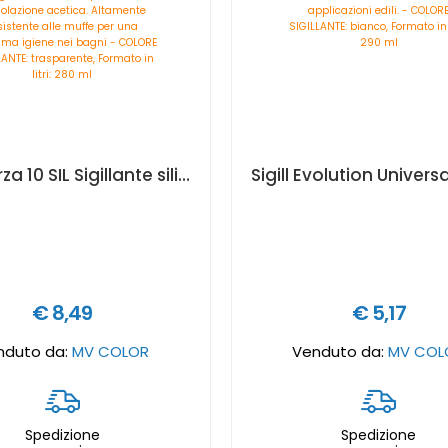
Sigill Forza 10 SIL Sigillante siliconico di altissima qualità con fungicida, monocomponente a reticolazione acetica. Altamente resistente alle muffe per una massima igiene nei bagni - COLORE SIGILLANTE: trasparente, Formato in litri: 280 ml
€ 8,49
€ 5,17
nduto da:
MV COLOR
Venduto da:
MV COL
Spedizione
Spedizione