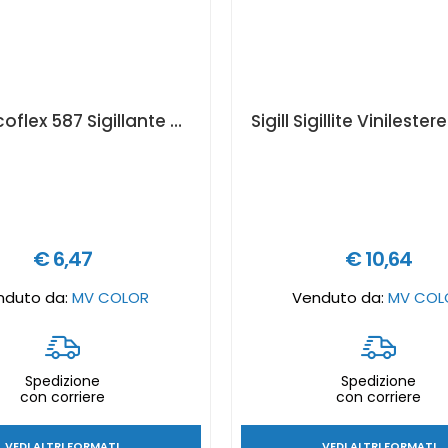
Sigill Silcoflex 587 Sigillante siliconico monocomponente a reticolazione acetica resistente alle alte temperature - COLORE SIGILLANTE: rosso, Formato in litri: 300 ml
€ 6,47
€ 10,64
nduto da:
MV COLOR
Venduto da:
MV COL
Spedizione
Spedizione
con corriere
con corriere
VEDI ALTRI FORMATI
VEDI ALTRI FORMATI