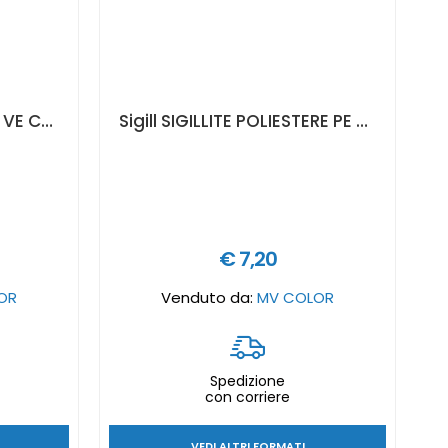
Sigill Sigillite Vinilestere VE CE PLUS C2 Ancorante chimico poliestere senza stirene, bicomponente, con qualifica sismica - Formato in litri: 300 ml
Sigill SIGILLITE POLIESTERE PE CE-7 Ancorante chimico poliestere senza stirene, bicomponente - Formato in litri: 300 ml
€ 7,20
OR
Venduto da:
MV COLOR
Spedizione
con corriere
VEDI ALTRI FORMATI