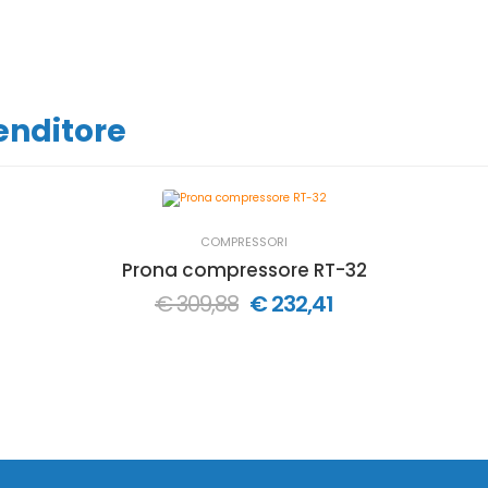
venditore
COMPRESSORI
ti - 1 testa - 6 litri - pressione alimentazione 8 bar
Prona compressore RT-32
€ 309,88
€ 232,41