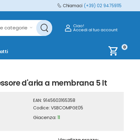
Chiamaci
(+39) 02 94759115
Ciao!
Accedi al tuo account
0
shopping_cart
atti
sore d'aria a membrana 5 lt
EAN:
9145603165358
Codice:
VSBCOMPGE05
Giacenza:
11
Visualizza prezzo: