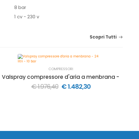
8 bar
1 cv - 230 v
Scopri Tutti
COMPRESSORI
Valspray compressore d'aria a menbrana - 24 litri -
Va
€ 1.976,40
€ 1.482,30