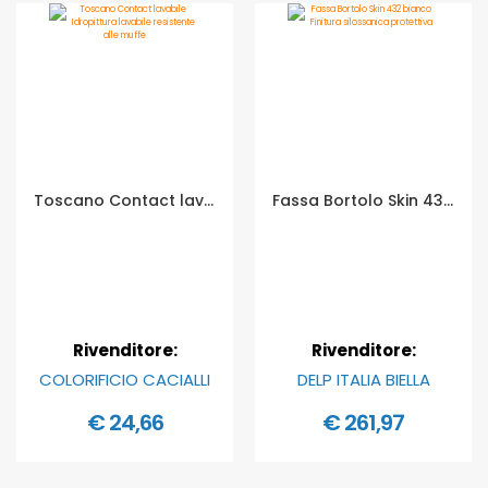
Toscano Contact lavabile Idropittura lavabile resistente alle muffe - Formato in litri: 2,5 lt
Fassa Bortolo Skin 432 bianco Finitura silossanica protettiva - Formato in litri: 14 lt
Rivenditore:
Rivenditore:
COLORIFICIO CACIALLI
DELP ITALIA BIELLA
€ 24,66
€ 261,97