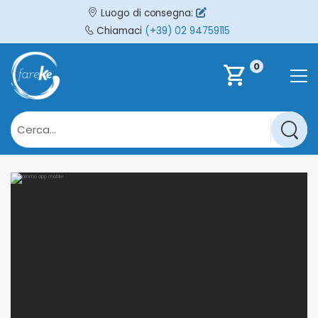
Luogo di consegna:
Chiamaci
(+39) 02 94759115
0
shopping_cart