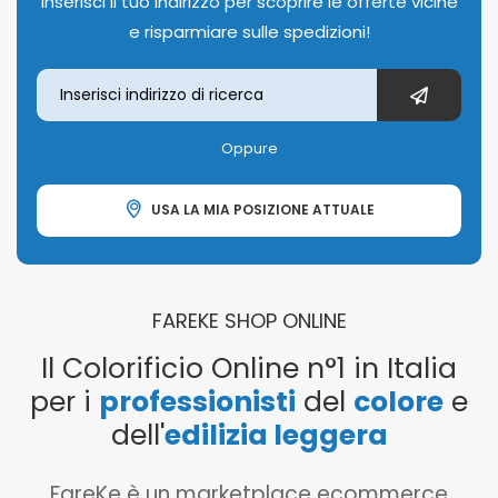
Inserisci il tuo indirizzo per scoprire le offerte vicine
e risparmiare sulle spedizioni!
Oppure
USA LA MIA POSIZIONE ATTUALE
FAREKE SHOP ONLINE
Il Colorificio Online n°1 in Italia
per i
professionisti
del
colore
e
dell'
edilizia leggera
FareKe è un marketplace ecommerce