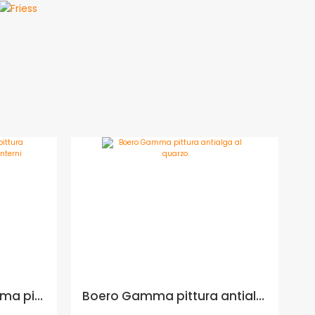
Peruzzi Millenium Suprema pittura traspirante supercoprente per interni - Formato in litri: 14 lt
Boero Gamma pittura antialga al quarzo - Formato in litri: 0,75 lt