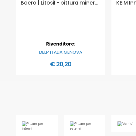
Boero | Litosil - pittura minerale a base di silicato di potassio - Formato in litri: 0,75 lt
Rivenditore:
DELP ITALIA GENOVA
€ 20,20