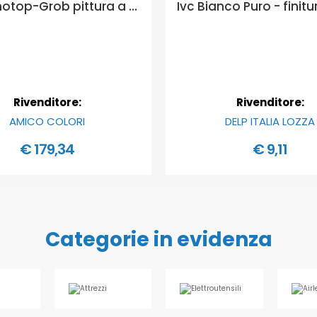
KEIM Innotop-Grob pittura a base di sol-silicato pronta all'uso applicata a spruzzo - Formato in litri: 12,5 lt
Rivenditore:
Rivenditore:
AMICO COLORI
DELP ITALIA LOZZA
€ 179,34
€ 9,11
Categorie in evidenza