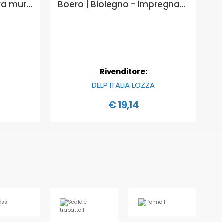
Ivc Bianco Puro - finitura murale per interni ed esterni ad elevata diluibilità - Formato in litri: 0,75 lt
Boero | Biolegno - impregnante protettivo per legno a solvente - Formato in litri: 0,75 lt, COLORI BOERO LEGNO SOLVENTE: 000 INCOLORE
Rivenditore:
DELP ITALIA LOZZA
€ 19,14