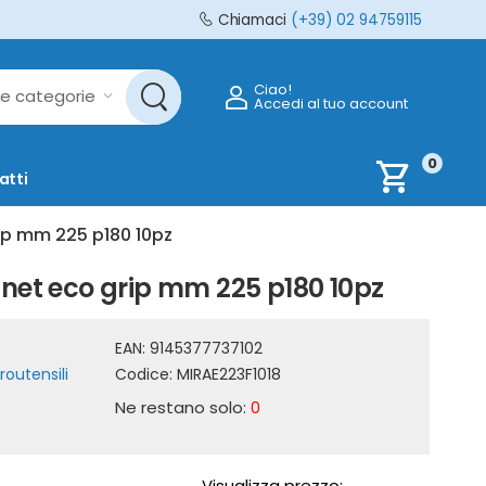
Chiamaci
(+39) 02 94759115
Ciao!
Accedi al tuo account
0
shopping_cart
atti
ip mm 225 p180 10pz
anet eco grip mm 225 p180 10pz
EAN:
9145377737102
routensili
Codice:
MIRAE223F1018
Ne restano solo:
0
Visualizza prezzo: