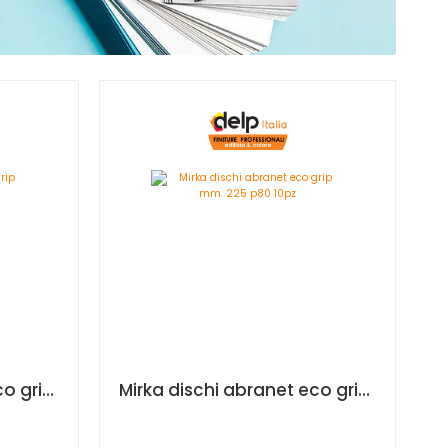
Mirka dischi abranet eco grip mm 150 p180 10pz
Mirka dischi abranet eco grip mm. 225 p80 10pz