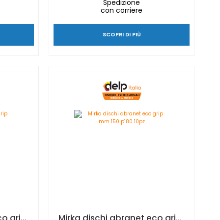
Spedizione
con corriere
SCOPRI DI PIÙ
Mirka dischi abranet eco grip mm 225 p240 10pz
Mirka dischi abranet eco grip mm 150 p180 10pz