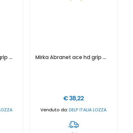
Mirka Abranet ace hd grip mm. 150 p60 5 pz
Mirka Abranet ace hd grip mm. 225 p60 5 pz
€ 38,22
 LOZZA
Venduto da:
DELP ITALIA LOZZA