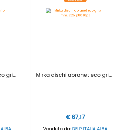
Mirka dischi abranet eco grip mm 150 p120 10pz
Mirka dischi abranet eco grip mm. 225 p80 10pz
€ 67,17
A ALBA
Venduto da:
DELP ITALIA ALBA