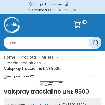
Luogo di consegna:
Chiamaci
(+39) 02 94759115
0
shopping_cart
Home
Prodotti
Airless
Traccialinee airless
Valspray traccialine LINE 8500
Valspray traccialine LINE 8500
Rivenditore:
FAREKE VARESE
EAN:
9145603166324