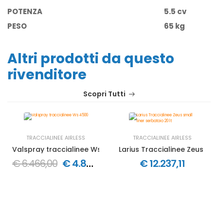
POTENZA
5.5 cv
PESO
65 kg
Altri prodotti da questo
rivenditore
Scopri Tutti
TRACCIALINEE AIRLESS
TRACCIALINEE AIRLESS
Valspray traccialinee Ws 4500
Larius Traccialinee Zeus smal
€ 6.466,00
€ 4.849,50
€ 12.237,11