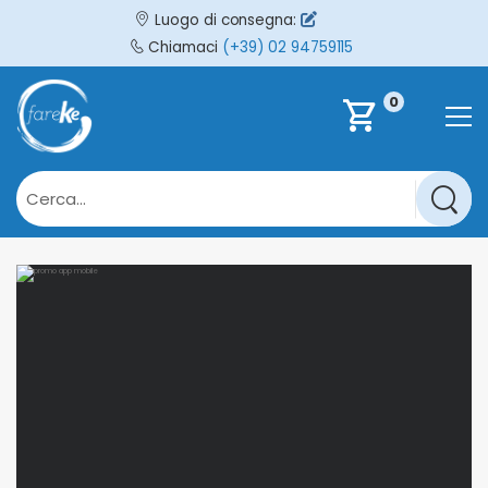
Luogo di consegna:
Chiamaci
(+39) 02 94759115
0
shopping_cart