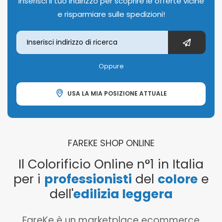
Inserisci il tuo indirizzo per scoprire le offerte vicine
e risparmiare sulle spedizioni!
Oppure
USA LA MIA POSIZIONE ATTUALE
FAREKE SHOP ONLINE
Il Colorificio Online n°1 in Italia
per i
professionisti
del
colore
e
dell'
edilizia leggera
FareKe è un marketplace ecommerce