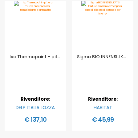
Ivc Thermopaint - pittura murale anticondensa, termoisolante e antimuffa - Formato in litri: 13 lt
Sigma BIO INNENSILIKAT S Finitura minerale all’acqua a base di silicato di potassio per interno - Formato in litri: 5 lt
Rivenditore:
Rivenditore:
DELP ITALIA LOZZA
HABITAT
€ 137,10
€ 45,99