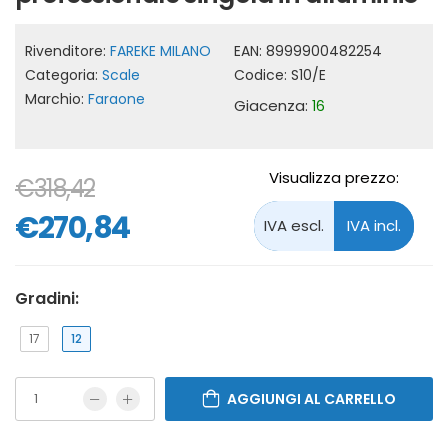
Rivenditore:
FAREKE MILANO
EAN:
8999900482254
Categoria:
Scale
Codice:
S10/E
Marchio:
Faraone
Giacenza:
16
Visualizza prezzo:
€318,42
€270,84
Gradini:
17
12
AGGIUNGI AL CARRELLO