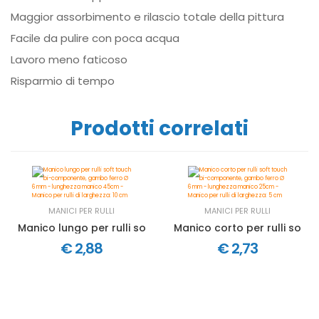
Maggior assorbimento e rilascio totale della pittura
Facile da pulire con poca acqua
Lavoro meno faticoso
Risparmio di tempo
Prodotti correlati
MANICI PER RULLI
MANICI PER RULLI
Manico lungo per rulli soft touch bi-componente, gambo 
Manico cort
€ 2,88
€ 2,73