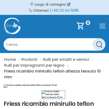
Luogo di consegna:
Chiamaci
(+39) 02 94759115
0
shopping_cart
Home
Prodotti
Rulli per smalti e vernici
Rulli per impregnanti per legno
Friess ricambio minirullo teflon altezza tessuto 10
mm
Friess ricambio minirullo teflon