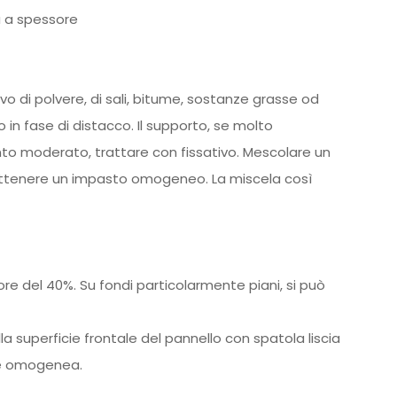
a a spessore
rivo di polvere, di sali, bitume, sostanze grasse od
o in fase
di distacco. Il supporto, se molto
nto moderato, trattare con fissativo.
Mescolare un
ottenere un impasto omogeneo. La miscela così
ore del 40%. Su fondi particolarmente piani, si può
la superficie frontale del pannello con spatola liscia
e
omogenea.