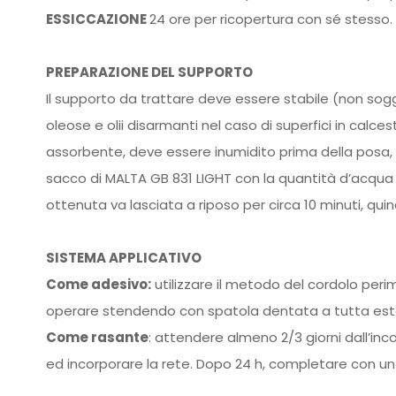
ESSICCAZIONE
24 ore per ricopertura con sé stesso.
PREPARAZIONE DEL SUPPORTO
Il supporto da trattare deve essere stabile (non sogg
oleose e olii disarmanti nel
caso di superfici in calce
assorbente, deve essere inumidito prima della posa,
sacco di MALTA GB 831 LIGHT con la quantità d’acqua
ottenuta va
lasciata a riposo per circa 10 minuti, qu
SISTEMA APPLICATIVO
Come adesivo:
utilizzare il metodo del cordolo peri
operare stendendo con
spatola dentata a tutta est
Come rasante
: attendere almeno 2/3 giorni dall’inc
ed incorporare la rete.
Dopo 24 h, completare con un 