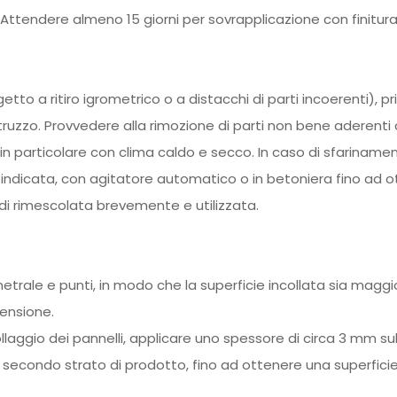
 Attendere almeno 15 giorni per sovrapplicazione con finitur
etto a ritiro igrometrico o a distacchi di
parti incoerenti), p
struzzo. Provvedere alla rimozione di parti non bene aderenti 
 in
particolare con clima caldo e secco. In caso di sfariname
 indicata, con agitatore
automatico o in betoniera fino ad 
indi rimescolata brevemente e utilizzata.
metrale e punti, in modo che la superficie
incollata sia maggi
ensione.
ollaggio dei pannelli, applicare uno spessore
di circa 3 mm sul
secondo strato di prodotto, fino ad ottenere una superfici