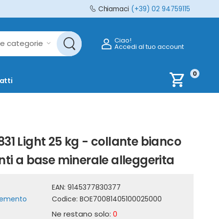
Chiamaci
(+39) 02 94759115
Ciao!
Accedi al tuo account
0
shopping_cart
atti
831 Light 25 kg - collante bianco
anti a base minerale alleggerita
EAN:
9145377830377
 cemento
Codice:
BOE70081405100025000
Ne restano solo:
0