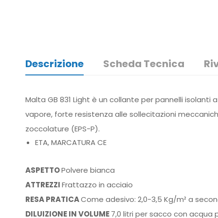
Descrizione
Scheda Tecnica
Ri
Malta GB 831 Light è un collante per pannelli isolanti 
vapore, forte resistenza alle sollecitazioni meccaniche,
zoccolature (EPS-P).
ETA, MARCATURA CE
ASPETTO
Polvere bianca
ATTREZZI
Frattazzo in acciaio
RESA PRATICA
Come adesivo: 2,0-3,5 Kg/m² a second
DILUIZIONE IN VOLUME
7,0 litri per sacco con acqua 