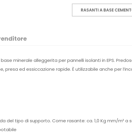
RASANTI A BASE CEMEN
venditore
a base minerale alleggerita per pannelli isolanti in EPS. Predos
 presa ed essiccazione rapide. È utilizzabile anche per l’incol
a del tipo di supporto.
Come rasante: ca. 1,0 Kg mm/m² a s
potabile