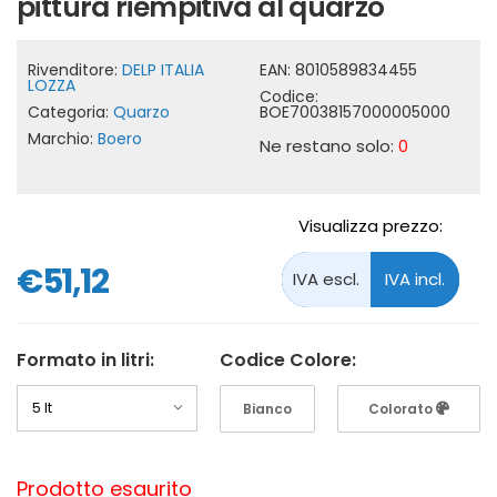
pittura riempitiva al quarzo
Rivenditore:
DELP ITALIA
EAN:
8010589834455
LOZZA
Codice:
Categoria:
Quarzo
BOE70038157000005000
Marchio:
Boero
Ne restano solo:
0
Visualizza prezzo:
€51,12
Formato in litri:
Codice Colore:
Bianco
Colorato
Prodotto esaurito