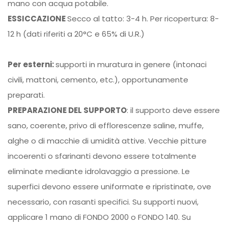
mano con acqua potabile.
ESSICCAZIONE
Secco al tatto: 3-4 h. Per ricopertura: 8-
12 h (dati riferiti a 20°C e 65% di U.R.)
Per esterni:
supporti in muratura in genere (intonaci
civili, mattoni, cemento, etc.),
opportunamente
preparati.
PREPARAZIONE DEL SUPPORTO
: il supporto deve essere
sano, coerente, privo di efflorescenze
saline, muffe,
alghe o di macchie di umidità attive. Vecchie pitture
incoerenti o sfarinanti
devono essere totalmente
eliminate mediante idrolavaggio a pressione. Le
superfici devono
essere uniformate e ripristinate, ove
necessario, con rasanti specifici. Su supporti nuovi,
applicare
1 mano di FONDO 2000 o FONDO 140. Su