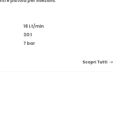
 e pistola per iniezioni.
16 Lt/min
30:1
7 bar
Scopri Tutti