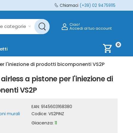
Chiamaci
(+39) 02 94759115
Ciao!
Accedi al tuo account
0
shopping_cart
atti
r l'iniezione di prodotti bicomponenti VS2P
rless a pistone per l'iniezione di
nenti VS2P
EAN:
9145603168380
oni murali
Codice:
VS2PINZ
Giacenza:
11