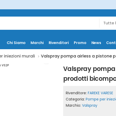
Chi Siamo
Marchi
Rivenditori
Promo
News
Cont
 iniezioni murali
Valspray pompa airless a pistone pe
Valspray pompa ai
prodotti bicompo
Rivenditore:
FAREKE VARESE
Categoria:
Pompe per iniezi
Marchio:
Valspray