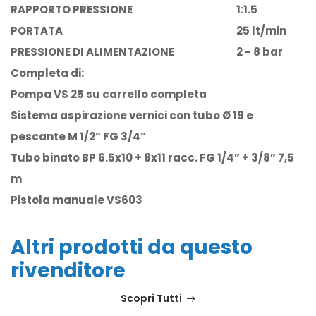
RAPPORTO PRESSIONE
1:1.5
PORTATA
25 lt/min
PRESSIONE DI ALIMENTAZIONE
2 - 8 bar
Completa di:
Pompa VS 25 su carrello completa
Sistema aspirazione vernici con tubo Ø 19 e
pescante M 1/2” FG 3/4”
Tubo binato BP 6.5x10 + 8x11 racc. FG 1/4” + 3/8” 7,5
m
Pistola manuale VS603
Altri prodotti da questo
rivenditore
Scopri Tutti