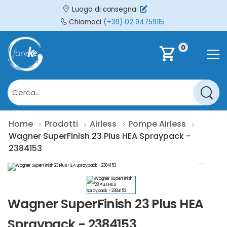
Luogo di consegna:
Chiamaci
(+39) 02 94759115
0
shopping_cart
Home
Prodotti
Airless
Pompe Airless
Wagner SuperFinish 23 Plus HEA Spraypack -
2384153
Wagner SuperFinish 23 Plus HEA
Spraypack - 2384153