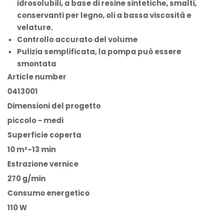
idrosolubili, a base di resine sintetiche, smalti,
conservanti per legno, oli a bassa viscosità e
velature.
Controllo accurato del volume
Pulizia semplificata, la pompa può essere
smontata
Article number
0413001
Dimensioni del progetto
piccolo - medi
Superficie coperta
10 m²-13 min
Estrazione vernice
270 g/min
Consumo energetico
110 W