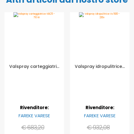
Valspray carteggiatrice VSE25 - 710 W
Valspray idropulitrice Vs 1600 - 230v
Rivenditore:
Rivenditore:
FAREKE VARESE
FAREKE VARESE
€ 683,20
€ 932,08