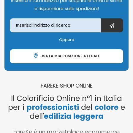
Inserisci il tuo indirizzo per scoprire le offerte vicine
e risparmiare sulle spedizioni!
Oppure
USA LA MIA POSIZIONE ATTUALE
FAREKE SHOP ONLINE
Il Colorificio Online n°1 in Italia
per i
professionisti
del
colore
e
dell'
edilizia leggera
FareKe è un marketplace ecommerce