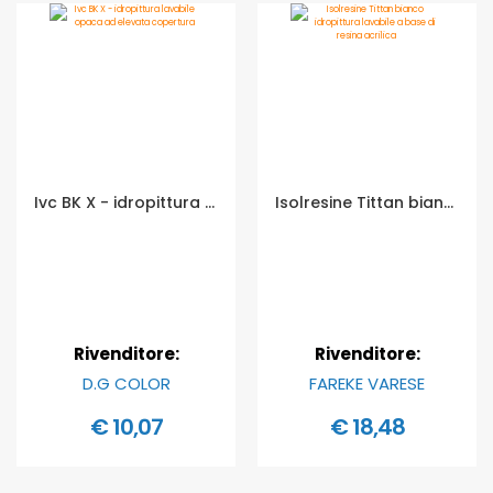
Ivc BK X - idropittura lavabile opaca ad elevata copertura - Formato in litri: 1 lt
Isolresine Tittan bianco idropittura lavabile a base di resina acrilica - Formato in litri: 4 lt
Rivenditore:
Rivenditore:
D.G COLOR
FAREKE VARESE
€ 10,07
€ 18,48