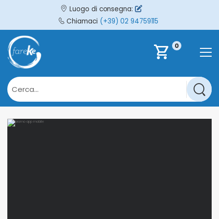
Luogo di consegna:
Chiamaci
(+39) 02 94759115
0
shopping_cart