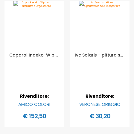
Caparol Indeko-W pittura antimuffa a largo spettro - Formato in litri: 12,5 lt
Ivc Solaris - pittura superlavabile ad alta copertura - Formato in litri: 2,5 lt
Rivenditore:
Rivenditore:
AMICO COLORI
VERONESE ORIGGIO
€ 152,50
€ 30,20