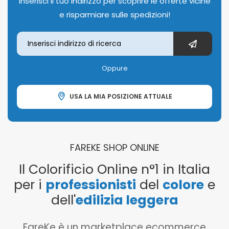
Inserisci il tuo indirizzo per scoprire le offerte vicine
e risparmiare sulle spedizioni!
Oppure
USA LA MIA POSIZIONE ATTUALE
FAREKE SHOP ONLINE
Il Colorificio Online n°1 in Italia
per i
professionisti
del
colore
e
dell'
edilizia leggera
FareKe è un marketplace ecommerce