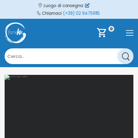
Luogo di consegna:
Chiamaci
(+39) 02 94759115
0
shopping_cart