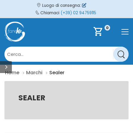
Luogo di consegna:
Chiamaci
(+39) 02 94759115
0
shopping_cart
Home
Marchi
Sealer
SEALER