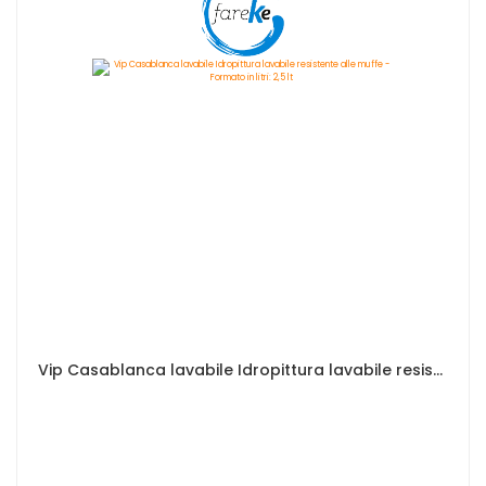
Vip Casablanca lavabile Idropittura lavabile resistente alle muffe - Formato in litri: 2,5 lt