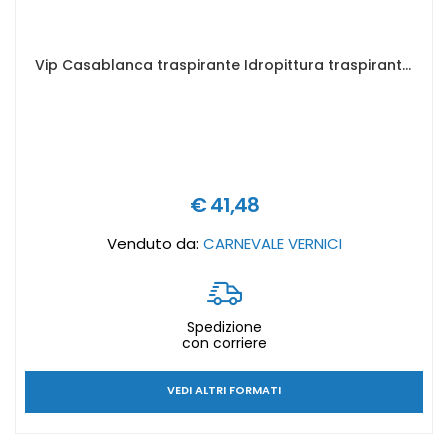
Vip Casablanca traspirante Idropittura traspirante resistente alle muffe - Formato in litri: 4 lt
€ 41,48
Venduto da:
CARNEVALE VERNICI
Spedizione
con corriere
VEDI ALTRI FORMATI