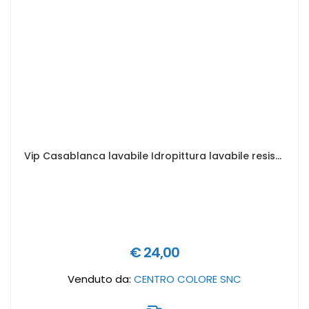
Vip Casablanca lavabile Idropittura lavabile resistente alle muffe - Formato in litri: 2,5 lt
€ 24,00
Venduto da:
CENTRO COLORE SNC