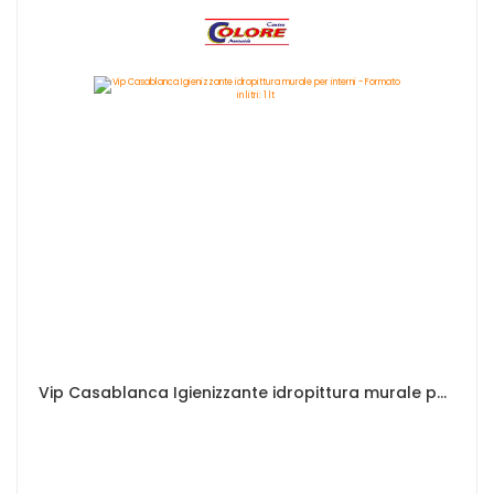
Vip Casablanca Igienizzante idropittura murale per interni - Formato in litri: 1 lt