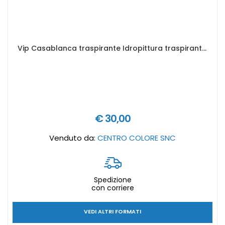
Vip Casablanca traspirante Idropittura traspirante resistente alle muffe - Formato in litri: 4 lt
€ 30,00
Venduto da:
CENTRO COLORE SNC
Spedizione
con corriere
VEDI ALTRI FORMATI