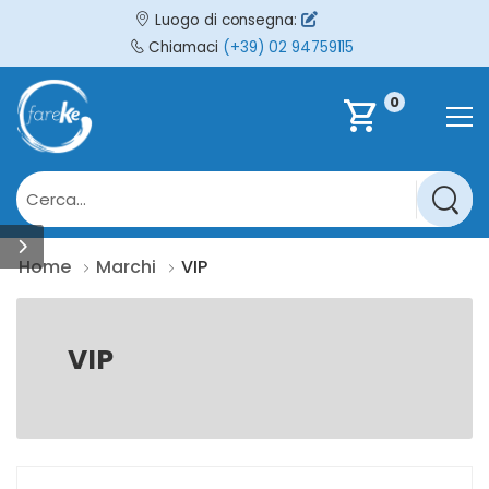
Luogo di consegna:
Chiamaci
(+39) 02 94759115
0
shopping_cart
Home
Marchi
VIP
VIP