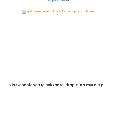
Vip Casablanca Igienizzante idropittura murale per interni - Formato in litri: 1 lt