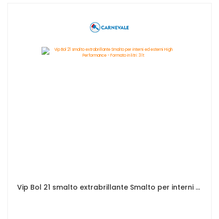
Vip Bol 21 smalto extrabrillante Smalto per interni ed esterni High Performance - Formato in litri: 3 lt