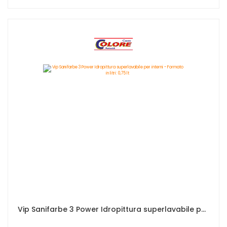
Vip Sanifarbe 3 Power Idropittura superlavabile per interni - Formato in litri: 0,75 lt