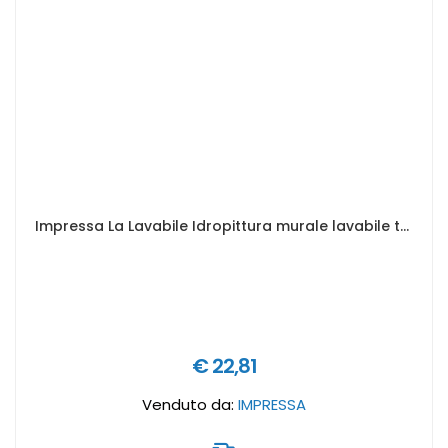
Impressa La Lavabile Idropittura murale lavabile traspirante per interni con caratteristiche di elevata opacità - Formato in litri: 4 lt
€ 22,81
Venduto da:
IMPRESSA