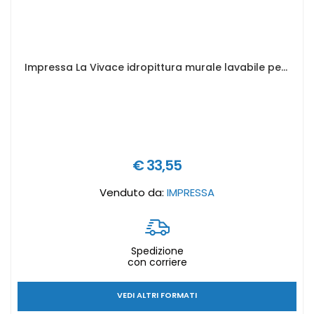
Impressa La Vivace idropittura murale lavabile per interni - Formato in litri: 4 lt
€ 33,55
Venduto da:
IMPRESSA
Spedizione
con corriere
VEDI ALTRI FORMATI