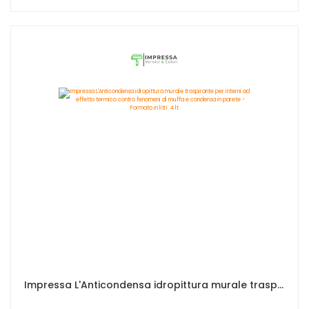
Impressa L'Anticondensa idropittura murale traspirante per interni ad effetto termico contro fenomeni di muffa e condensa in parete - Formato in litri: 4 lt