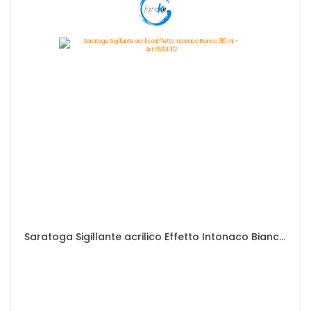
Saratoga Sigillante acrilico Effetto Intonaco Bianco 310 ml - Art.85201002