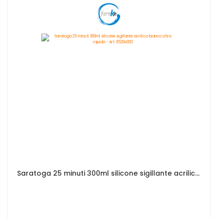
Saratoga 25 minuti 300ml silicone sigillante acrilico bianco ultra rapido - Art. 85294003