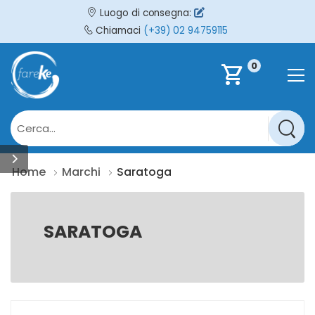
Luogo di consegna:
Chiamaci
(+39) 02 94759115
0
shopping_cart
Home
Marchi
Saratoga
SARATOGA