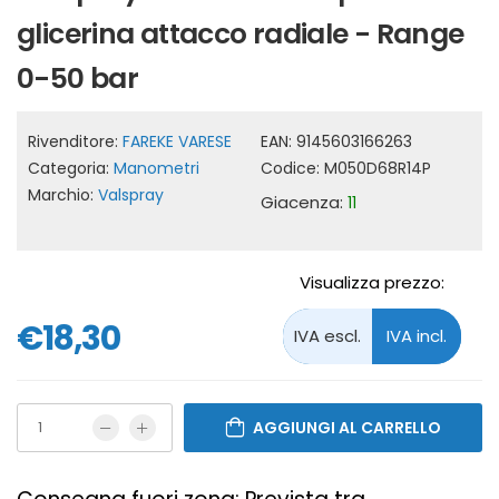
glicerina attacco radiale - Range
0-50 bar
Rivenditore:
FAREKE VARESE
EAN:
9145603166263
Categoria:
Manometri
Codice:
M050D68R14P
Marchio:
Valspray
Giacenza:
11
Visualizza prezzo:
€18,30
AGGIUNGI AL CARRELLO