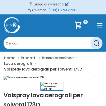
Luogo di consegna:
Chiamaci
(+39) 02 94759115
0
shopping_cart
Home
Prodotti
Bassa pressione
Lava aerografi
Valspray lava aerografi per solventi 173D
Valspray lava aerografi per
solventi 173D