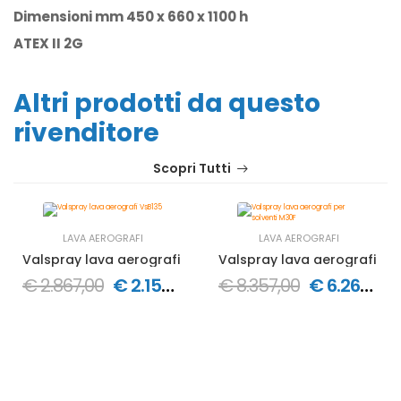
Dimensioni mm 450 x 660 x 1100 h
ATEX II 2G
Altri prodotti da questo
rivenditore
Scopri Tutti
LAVA AEROGRAFI
LAVA AEROGRAFI
Valspray lava aerografi VsB135
Valspray lava aerografi per
€ 2.867,00
€ 2.150,25
€ 8.357,00
€ 6.267,75