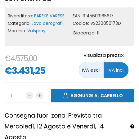
Rivenditore:
FAREKE VARESE
EAN:
9145603165617
Categoria:
Lava aerografi
Codice:
VS230050173D
Marchio:
Valspray
Giacenza:
11
Visualizza prezzo:
€4.575,00
€3.431,25
AGGIUNGI AL CARRELLO
Consegna fuori zona: Prevista tra
Mercoledì, 12 Agosto e Venerdì, 14
Agosto