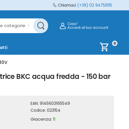
Chiamaci
(+39) 02 94759115
Ciao!
Accedi al tuo account
0
shopping_cart
atti
230V
trice BKC acqua fredda - 150 bar
EAN:
9145603165549
Codice:
023154
Giacenza:
11