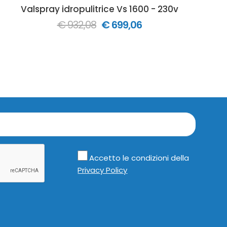
 benzina acqua fredda
Valspray idropulitrice Vs 1600 - 230v
Va
€ 932,08
€ 699,06
Accetto le condizioni della
Privacy Policy