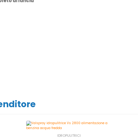
eto di lancia
venditore
IDROPULITRICI