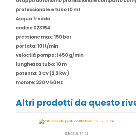
Gruppo autonomo professionale compatto compl
professionale e tubo 10 mt
Acqua fredda
codice 023154
pressione max: 150 bar
portata: 10 lt/min
veloctià pompa: 1450 g/min
lunghezza tubo: 10 m
potenza: 3 Cv (2,2 kW)
motore: 230 V 50 Hz
Altri prodotti da questo ri
IDROPULITRICI