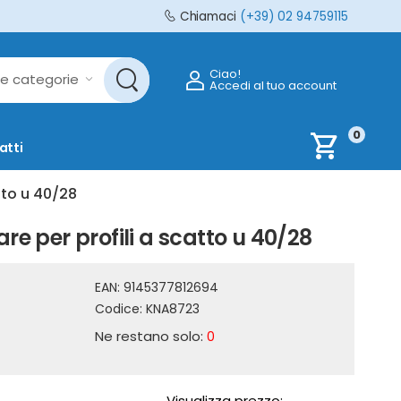
Chiamaci
(+39) 02 94759115
Ciao!
Accedi al tuo account
0
shopping_cart
atti
tto u 40/28
re per profili a scatto u 40/28
EAN:
9145377812694
Codice:
KNA8723
Ne restano solo:
0
Visualizza prezzo: