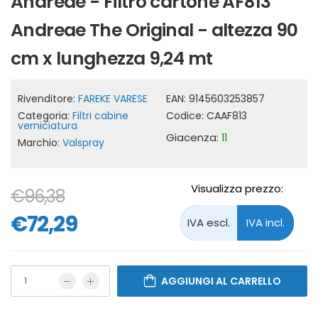
Andreae - Filtro cartone AF813
Andreae The Original - altezza 90
cm x lunghezza 9,24 mt
Rivenditore:
FAREKE VARESE
EAN:
9145603253857
Categoria:
Filtri cabine
Codice:
CAAF813
verniciatura
Giacenza:
11
Marchio:
Valspray
Visualizza prezzo:
€96,38
€72,29
AGGIUNGI AL CARRELLO