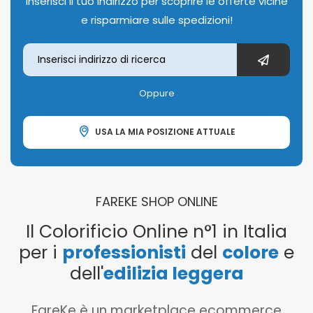
Inserisci il tuo indirizzo per scoprire le offerte vicine
e risparmiare sulle spedizioni!
Oppure
USA LA MIA POSIZIONE ATTUALE
FAREKE SHOP ONLINE
Il Colorificio Online n°1 in Italia
per i
professionisti
del
colore
e
dell'
edilizia leggera
FareKe è un marketplace ecommerce