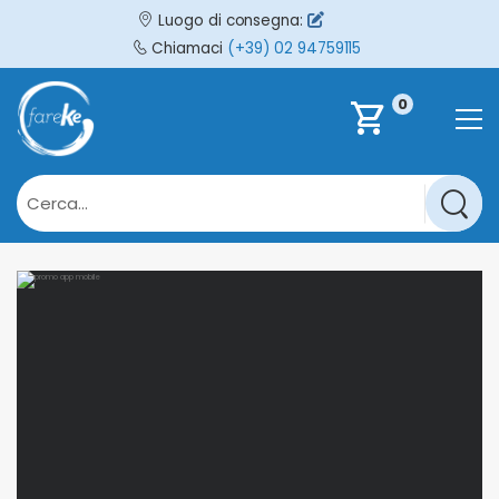
Luogo di consegna:
Chiamaci
(+39) 02 94759115
0
shopping_cart