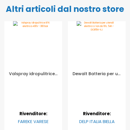
Altri articoli dal nostro store
Valspray idropulitrice BTK elettrica 400V - 300 bar
Dewalt Batteria per utensili elettrici Li-Ion da 18V, 5Ah - DCB184-XJ
Rivenditore:
Rivenditore:
FAREKE VARESE
DELP ITALIA BIELLA