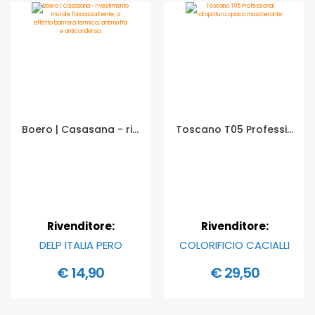
Boero | Casasana - rivestimento murale fonoassorbente, a effetto barriera termica, antimuffa e anticondensa - Formato in litri: 1 lt
Toscano T05 Professional Idropittura opaca mascherante - Formato in litri: 4 lt
Rivenditore:
Rivenditore:
DELP ITALIA PERO
COLORIFICIO CACIALLI
€ 14,90
€ 29,50