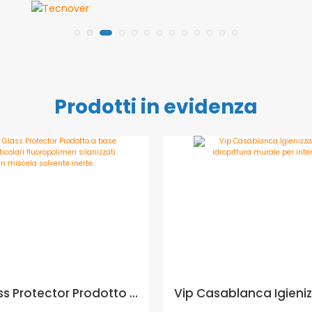
Prodotti in evidenza
CIR Glass Protector Prodotto a base di particolari fluoropolimeri silanizzati in miscela solvente inerte. - Formato in litri: 250 ml