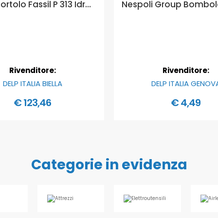
Fassa Bortolo Fassil P 313 Idropittura minerale ai silicati liscia - Formato in litri: 14 lt
Rivenditore:
Rivenditore:
DELP ITALIA BIELLA
DELP ITALIA GENOV
€ 123,46
€ 4,49
Categorie in evidenza