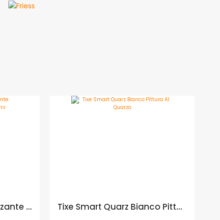
Vip Casablanca Igienizzante idropittura murale per interni - Formato in litri: 1 lt
Tixe Smart Quarz Bianco Pittura Al Quarzo - Formato in litri: 4 lt