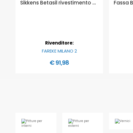
Sikkens Betasil rivestimento minerale a base di silicato di potassio - Formato in litri: 14 lt, GRANULOMETRIA: 0,5 mm
Rivenditore:
FAREKE MILANO 2
€ 91,98