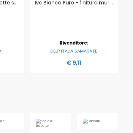
Nespoli Group Bombolette spray nespolibravo colori standard- 400ml - Cartella colori Spray Standard: RAL 8017 - CIOCCOLATO
Ivc Bianco Puro - finitura murale per interni ed esterni ad elevata diluibilità - Formato in litri: 0,75 lt
Rivenditore:
A
DELP ITALIA SAMARATE
€ 9,11