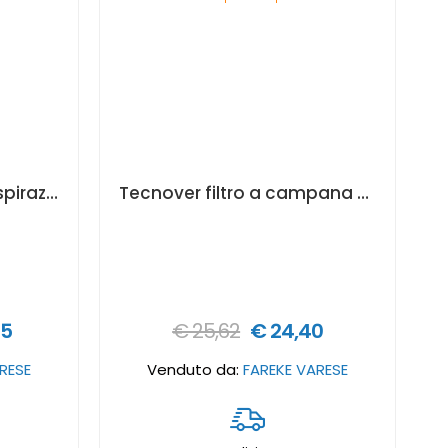
Tecnover sistema di aspirazione per vernici con filtro
Tecnover filtro a campana del sistema aspirazione per vernici
05
€ 25,62
€ 24,40
RESE
Venduto da:
FAREKE VARESE