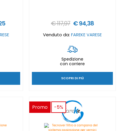
25
€ 117,97
€ 94,38
RESE
Venduto da:
FAREKE VARESE
Spedizione
con corriere
SCOPRI DI PIÙ
Promo
-5%