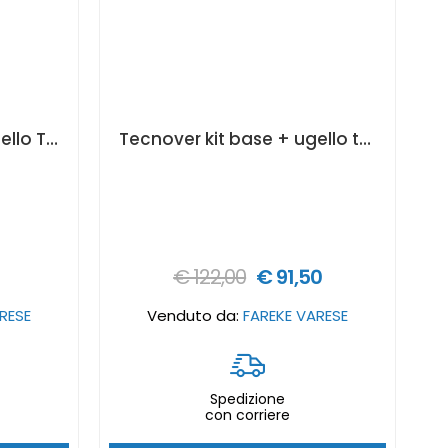
Tecnover kit base + ugello Tecnover paintip fine finishK - Dimensione ugelli Tecnover: 110
Tecnover kit base + ugello tecnover paintip standard - Dimensione ugelli Tecnover: 109
€ 122,00
€ 91,50
RESE
Venduto da:
FAREKE VARESE
Spedizione
con corriere