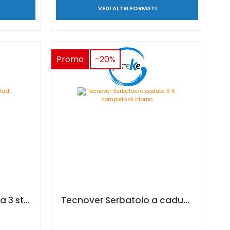
VEDI ALTRI FORMATI
Promo
-20%
Tecnover Turbina hvlp a 3 stadi airbass turbo 800
Tecnover Serbatoio a caduta 6 lt completo di ritorno