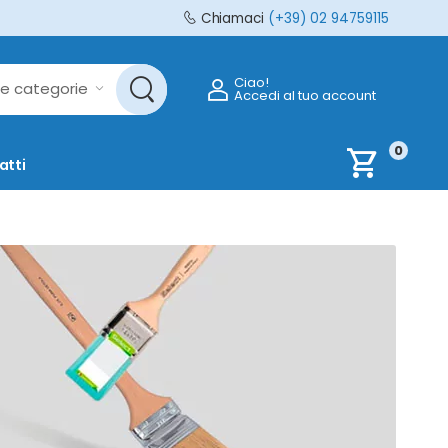
Chiamaci
(+39) 02 94759115
Ciao!
Accedi al tuo account
0
shopping_cart
atti