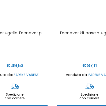
Tecnover ugello Tecnover paintip fine finish - Dimensione ugelli Tecnover: 108
€ 49,53
€ 87,11
uto da:
FAREKE VARESE
Venduto da:
FAREKE VA
Spedizione
Spedizione
con corriere
con corriere