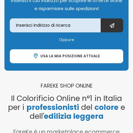
Inserisci il tuo indirizzo per scoprire le offerte vicine
e risparmiare sulle spedizioni!
Oppure
USA LA MIA POSIZIONE ATTUALE
FAREKE SHOP ONLINE
Il Colorificio Online n°1 in Italia
per i
professionisti
del
colore
e
dell'
edilizia leggera
FareKe è un marketplace ecommerce