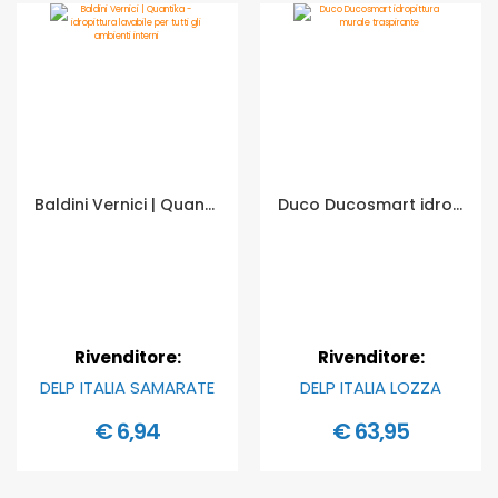
Baldini Vernici | Quantika - idropittura lavabile per tutti gli ambienti interni - Formato in litri: 0,75 lt
Duco Ducosmart idropittura murale traspirante - Formato in litri: 14 lt
Rivenditore:
Rivenditore:
DELP ITALIA SAMARATE
DELP ITALIA LOZZA
€ 6,94
€ 63,95