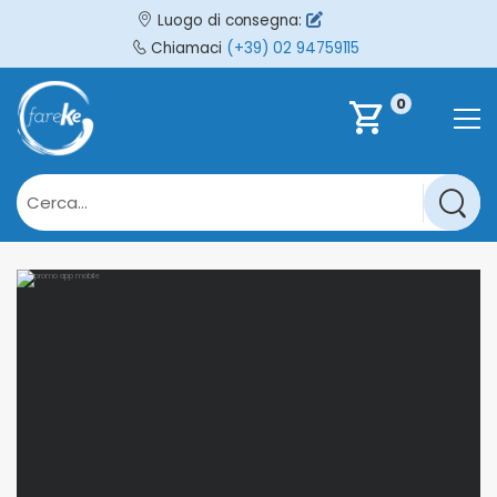
Luogo di consegna:
Chiamaci
(+39) 02 94759115
0
shopping_cart