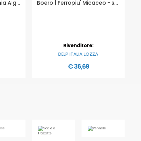
Ivc Silocoat Antimacchia Algadefend - finitura murale silanizzata - Formato in litri: 5 lt
Boero | Ferropiu' Micaceo - smalto antiruggine antichizzato - Formato in litri: 0,75 lt, COLORI FERROPIU MICACEO: NERO GRAFITE GRANA GROSSA
Rivenditore:
DELP ITALIA LOZZA
€ 36,69