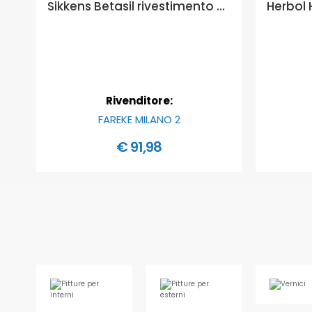
Sikkens Betasil rivestimento minerale a base di silicato di potassio - Formato in litri: 14 lt, GRANULOMETRIA: 0,5 mm
Rivenditore:
FAREKE MILANO 2
€ 91,98