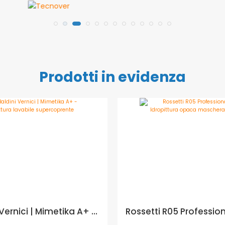
Prodotti in evidenza
Baldini Vernici | Mimetika A+ - pittura lavabile supercoprente - Formato in litri: 0,75 lt