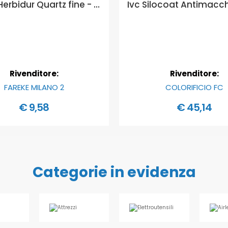
Herbol Herbidur Quartz fine - Finitura con inerti riempitivi fini - Formato in litri: 1 lt
Rivenditore:
Rivenditore:
FAREKE MILANO 2
COLORIFICIO FC
€ 9,58
€ 45,14
Categorie in evidenza