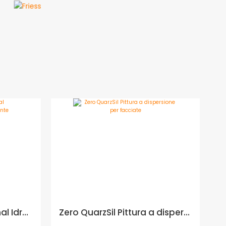
Rossetti R05 Professional Idropittura opaca mascherante - Formato in litri: 4 lt
Zero QuarzSil Pittura a dispersione per facciate - Formato in litri: 12,5 lt