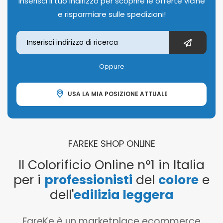
Inserisci il tuo indirizzo per scoprire le offerte vicine
e risparmiare sulle spedizioni!
Oppure
USA LA MIA POSIZIONE ATTUALE
FAREKE SHOP ONLINE
Il Colorificio Online n°1 in Italia
per i
professionisti
del
colore
e
dell'
edilizia leggera
FareKe è un marketplace ecommerce