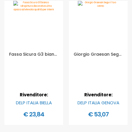
Fassa Sicura G3 bianco Idropittura decorativa ultra opaca ad elevata qualità per interni - Formato in litri: 1 lt
Giorgio Graesan Segui il tuo istinto - Formato in kg: 8 kg
Rivenditore:
Rivenditore:
DELP ITALIA BIELLA
DELP ITALIA GENOVA
€ 23,84
€ 53,07