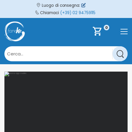
Luogo di consegna:
Chiamaci
(+39) 02 94759115
0
shopping_cart