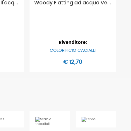
Tixe Board-tix smalto all'acqua effetto lavagna per interno - Colore: Nero, Formato in litri: 1 lt
Woody Flatting ad acqua Vernice di finitura ad acqua trasparente lucida - colore impregnante: incolore, Formato in litri: 0,5 lt
Rivenditore:
COLORIFICIO CACIALLI
€ 12,70