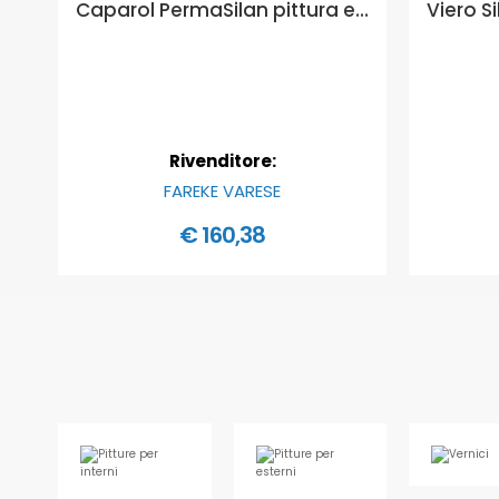
Caparol PermaSilan pittura elastomerica per facciate cavillate - Formato in litri: 10 lt
Rivenditore:
FAREKE VARESE
€ 160,38