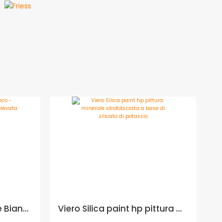
Boero | Eco Traspirante Bianco - pittura traspirante Ecolabel ad elevata traspirabilità - Formato in litri: 14 lt
Viero Silica paint hp pittura minerale idrofobizzata a base di silicato di potassio - Formato in litri: 5 lt