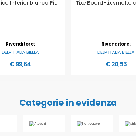
Viero Silica Interior bianco Pittura ai silicati per interno Ecolabel - Formato in litri: 14 lt
Rivenditore:
Rivenditore:
DELP ITALIA BIELLA
DELP ITALIA BIELLA
€ 99,84
€ 20,53
Categorie in evidenza