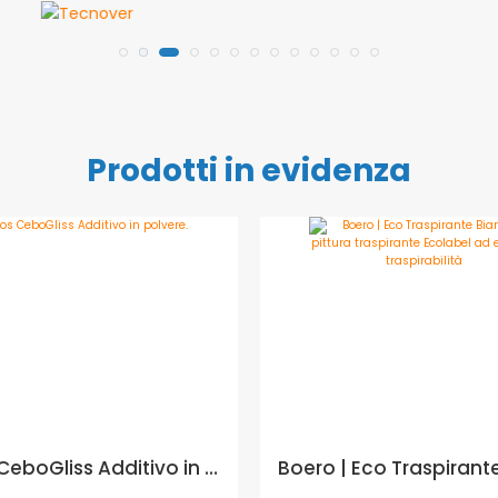
Prodotti in evidenza
Cebos CeboGliss Additivo in polvere. - CEBOS ML: 225 ML