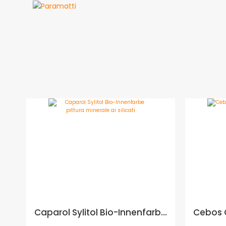
Caparol Sylitol Bio-Innenfarbe pittura minerale ai silicati - Formato in litri: 12,5 lt